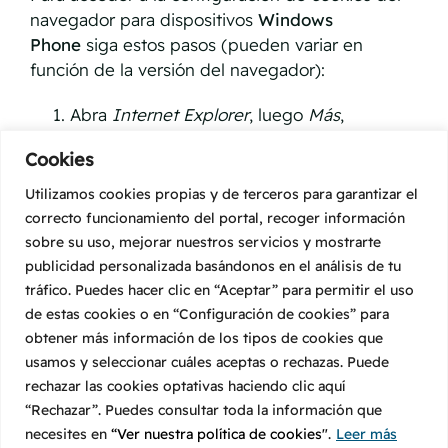
navegador para dispositivos
Windows
Phone
siga estos pasos (pueden variar en
función de la versión del navegador):
Abra
Internet Explorer
, luego
Más
,
luego
Configuración
Cookies
Ahora puede activar o desactivar la
Utilizamos cookies propias y de terceros para garantizar el
casilla
Permitir cookies
.
correcto funcionamiento del portal, recoger información
sobre su uso, mejorar nuestros servicios y mostrarte
publicidad personalizada basándonos en el análisis de tu
tráfico. Puedes hacer clic en “Aceptar” para permitir el uso
de estas cookies o en “Configuración de cookies” para
obtener más información de los tipos de cookies que
usamos y seleccionar cuáles aceptas o rechazas. Puede
rechazar las cookies optativas haciendo clic aquí
© 2023 Comunidades A&H
“Rechazar”. Puedes consultar toda la información que
Aviso legal
necesites en
“Ver nuestra política de cookies"
.
Leer más