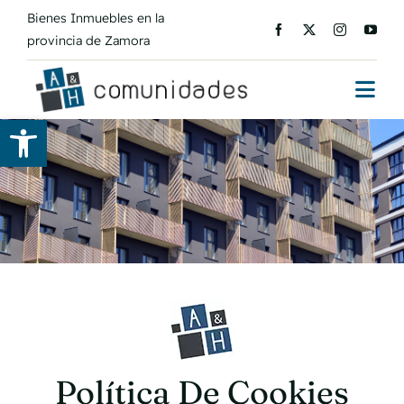
Saltar
Bienes Inmuebles en la
al
provincia de Zamora
contenido
Togg
Abrir barra de herramientas
Navi
Inicio
Nosotros
Servicios
Contacto
Solicitar presupuesto
Política De Cookies